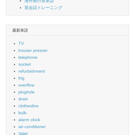
海外旅行英単語
英会話トレーニング
最新単語
TV
trouser presser
telephone
socket
refurbishment
frig
overflow
plughole
drain
clothesline
bulb
alarm clock
air-conditioner
Valet