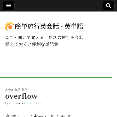
覚えておくと便利な単語集
簡単海外旅行英会
話 – 英単語
ホテル
,
単語
,
部屋
overflow
by
admin
•
•
0 Comments
意味： （水が）あふれる