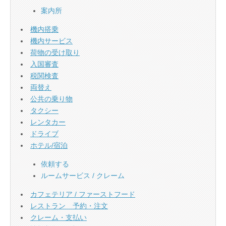
案内所
機内搭乗
機内サービス
荷物の受け取り
入国審査
税関検査
両替え
公共の乗り物
タクシー
レンタカー
ドライブ
ホテル/宿泊
依頼する
ルームサービス / クレーム
カフェテリア / ファーストフード
レストラン 予約・注文
クレーム・支払い