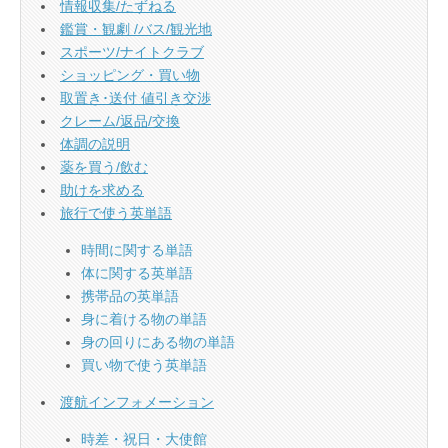
情報収集/たずねる
鑑賞・観劇 /バス/観光地
スポーツ/ナイトクラブ
ショッピング・買い物
取置き･送付 値引き交渉
クレーム/返品/交換
体調の説明
薬を買う/飲む
助けを求める
旅行で使う英単語
時間に関する単語
体に関する英単語
携帯品の英単語
身に着ける物の単語
身の回りにある物の単語
買い物で使う英単語
渡航インフォメーション
時差・祝日・大使館