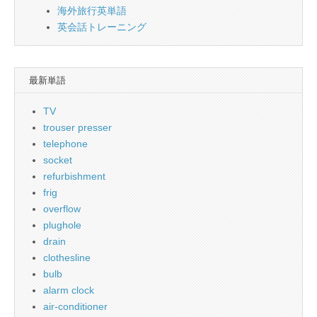
海外旅行英単語
英会話トレーニング
最新単語
TV
trouser presser
telephone
socket
refurbishment
frig
overflow
plughole
drain
clothesline
bulb
alarm clock
air-conditioner