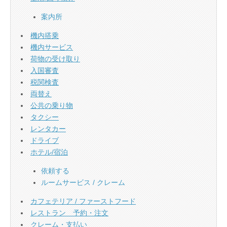
案内所
機内搭乗
機内サービス
荷物の受け取り
入国審査
税関検査
両替え
公共の乗り物
タクシー
レンタカー
ドライブ
ホテル/宿泊
依頼する
ルームサービス / クレーム
カフェテリア / ファーストフード
レストラン 予約・注文
クレーム・支払い