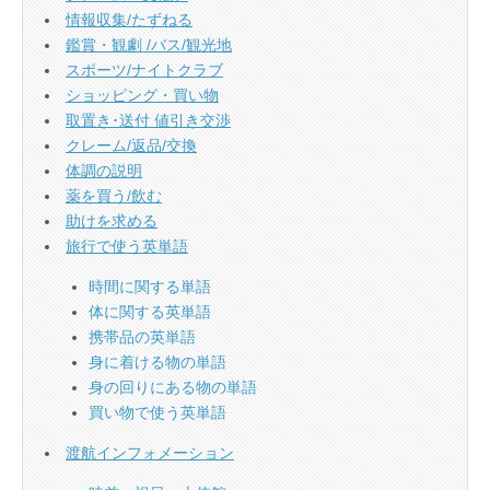
情報収集/たずねる
鑑賞・観劇 /バス/観光地
スポーツ/ナイトクラブ
ショッピング・買い物
取置き･送付 値引き交渉
クレーム/返品/交換
体調の説明
薬を買う/飲む
助けを求める
旅行で使う英単語
時間に関する単語
体に関する英単語
携帯品の英単語
身に着ける物の単語
身の回りにある物の単語
買い物で使う英単語
渡航インフォメーション