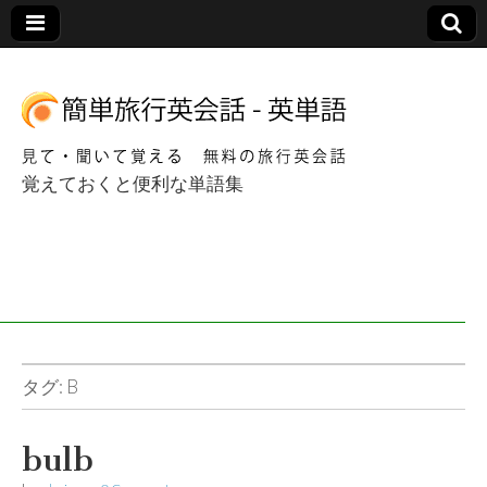
覚えておくと便利な単語集
簡単海外旅行英会
話 – 英単語
タグ:
B
bulb