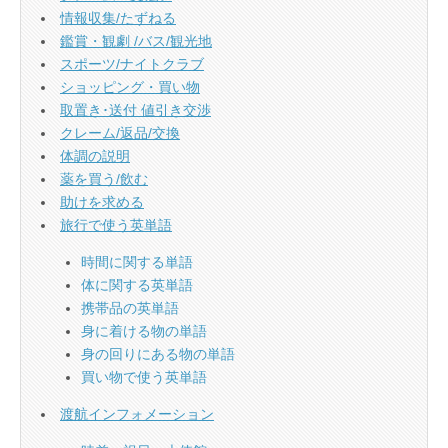
情報収集/たずねる
鑑賞・観劇 /バス/観光地
スポーツ/ナイトクラブ
ショッピング・買い物
取置き･送付 値引き交渉
クレーム/返品/交換
体調の説明
薬を買う/飲む
助けを求める
旅行で使う英単語
時間に関する単語
体に関する英単語
携帯品の英単語
身に着ける物の単語
身の回りにある物の単語
買い物で使う英単語
渡航インフォメーション