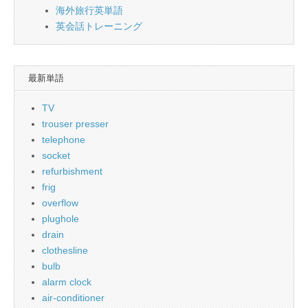
海外旅行英単語
英会話トレーニング
最新単語
TV
trouser presser
telephone
socket
refurbishment
frig
overflow
plughole
drain
clothesline
bulb
alarm clock
air-conditioner