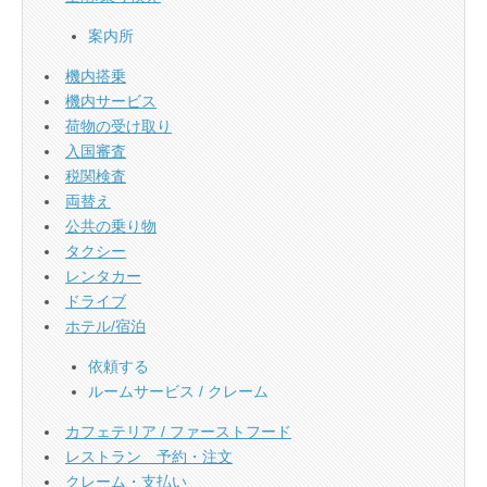
案内所
機内搭乗
機内サービス
荷物の受け取り
入国審査
税関検査
両替え
公共の乗り物
タクシー
レンタカー
ドライブ
ホテル/宿泊
依頼する
ルームサービス / クレーム
カフェテリア / ファーストフード
レストラン 予約・注文
クレーム・支払い