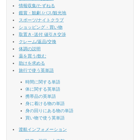
情報収集/たずねる
鑑賞・観劇 /バス/観光地
スポーツ/ナイトクラブ
ショッピング・買い物
取置き･送付 値引き交渉
クレーム/返品/交換
体調の説明
薬を買う/飲む
助けを求める
旅行で使う英単語
時間に関する単語
体に関する英単語
携帯品の英単語
身に着ける物の単語
身の回りにある物の単語
買い物で使う英単語
渡航インフォメーション