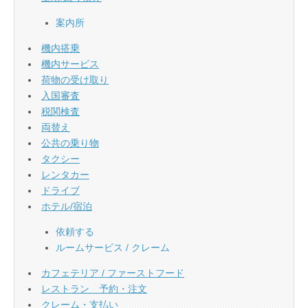
案内所
機内搭乗
機内サービス
荷物の受け取り
入国審査
税関検査
両替え
公共の乗り物
タクシー
レンタカー
ドライブ
ホテル/宿泊
依頼する
ルームサービス / クレーム
カフェテリア / ファーストフード
レストラン 予約・注文
クレーム・支払い