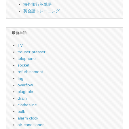
海外旅行英単語
英会話トレーニング
最新単語
TV
trouser presser
telephone
socket
refurbishment
frig
overflow
plughole
drain
clothesline
bulb
alarm clock
air-conditioner