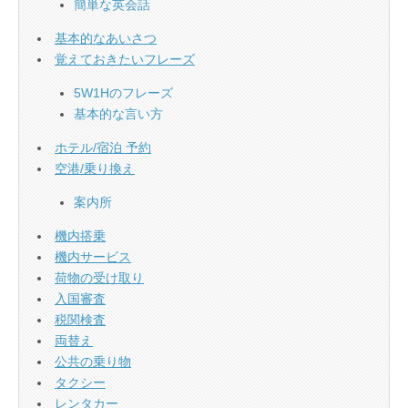
簡単な英会話
基本的なあいさつ
覚えておきたいフレーズ
5W1Hのフレーズ
基本的な言い方
ホテル/宿泊 予約
空港/乗り換え
案内所
機内搭乗
機内サービス
荷物の受け取り
入国審査
税関検査
両替え
公共の乗り物
タクシー
レンタカー