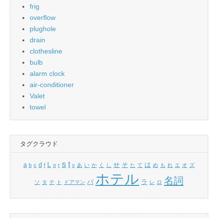
frig
overflow
plughole
drain
clothesline
bulb
alarm clock
air-conditioner
Valet
towel
タグクラウド
s
t
L
a
d
せ
そ
は
b
c
f
o
r
v
あ
い
か
く
し
た
て
め
も
れ
エ
オ
ズ
ホテル
名詞
バ
ラ
ソ
タ
テ
ト
ドアマン
レ
ロ