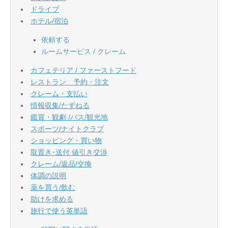
ドライブ
ホテル/宿泊
依頼する
ルームサービス / クレーム
カフェテリア / ファーストフード
レストラン 予約・注文
クレーム・支払い
情報収集/たずねる
鑑賞・観劇 /バス/観光地
スポーツ/ナイトクラブ
ショッピング・買い物
取置き･送付 値引き交渉
クレーム/返品/交換
体調の説明
薬を買う/飲む
助けを求める
旅行で使う英単語