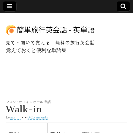
覚えておくと便利な単語集
簡単海外旅行英会
話 – 英単語
フロントオフィス
,
ホテル
,
単語
Walk-in
by
admin
•
•
0 Comments