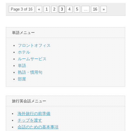
Page 3 of 16
«
1
2
3
4
5
…
16
»
単語メニュー
フロントオフィス
ホテル
ルームサービス
単語
熟語・慣用句
部屋
旅行英会話メニュー
海外旅行の前準備
チップを渡す
会話のための基本事項