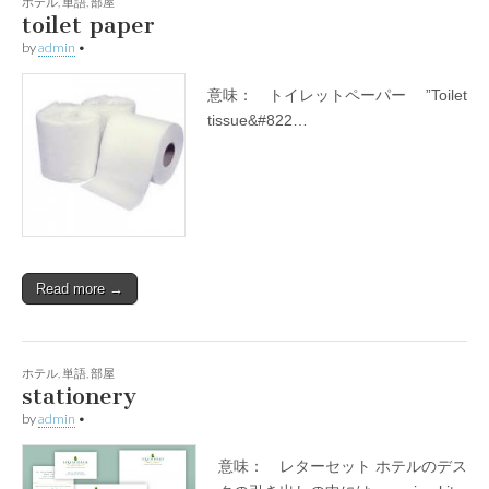
ホテル
,
単語
,
部屋
toilet paper
by
admin
•
意味： トイレットペーパー ”Toilet
tissue&#822…
Read more →
ホテル
,
単語
,
部屋
stationery
by
admin
•
意味： レターセット ホテルのデス