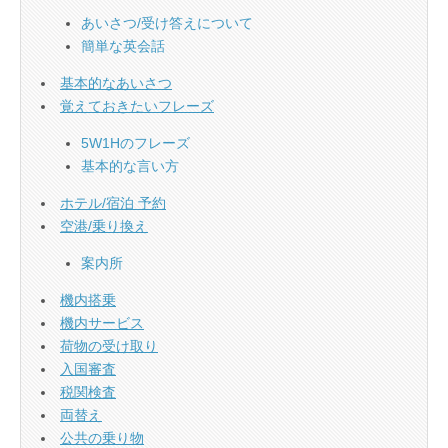
あいさつ/受け答えについて
簡単な英会話
基本的なあいさつ
覚えておきたいフレーズ
5W1Hのフレーズ
基本的な言い方
ホテル/宿泊 予約
空港/乗り換え
案内所
機内搭乗
機内サービス
荷物の受け取り
入国審査
税関検査
両替え
公共の乗り物