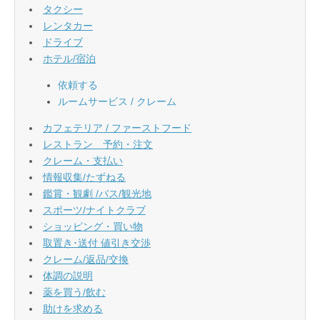
タクシー
レンタカー
ドライブ
ホテル/宿泊
依頼する
ルームサービス / クレーム
カフェテリア / ファーストフード
レストラン 予約・注文
クレーム・支払い
情報収集/たずねる
鑑賞・観劇 /バス/観光地
スポーツ/ナイトクラブ
ショッピング・買い物
取置き･送付 値引き交渉
クレーム/返品/交換
体調の説明
薬を買う/飲む
助けを求める