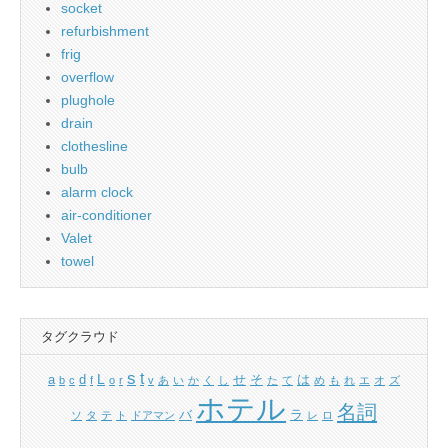
socket
refurbishment
frig
overflow
plughole
drain
clothesline
bulb
alarm clock
air-conditioner
Valet
towel
タグクラウド
s
t
L
a
d
せ
そ
は
b
c
f
o
r
v
あ
い
か
く
し
た
て
め
も
れ
エ
オ
ズ
ホテル
名詞
バ
ラ
ソ
タ
テ
ト
ドアマン
レ
ロ