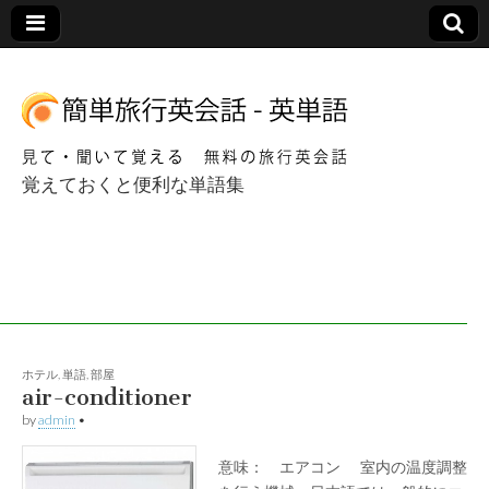
覚えておくと便利な単語集
簡単海外旅行英会
話 – 英単語
ホテル
,
単語
,
部屋
air-conditioner
by
admin
•
意味： エアコン 室内の温度調整