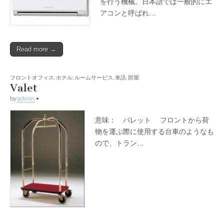
を行う機械。日本語では一般的にエ
アコンと呼ばれ…
Read more →
フロントオフィス
,
ホテル
,
ルームサービス
,
単語
,
部屋
Valet
by
admin
•
意味： バレット フロントから荷
物を運ぶ際に使用する台車のようなも
ので、トラン…