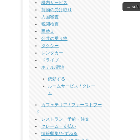
機内サービス
Post
← sofa
荷物の受け取り
naviga
入国審査
税関検査
両替え
公共の乗り物
タクシー
レンタカー
ドライブ
ホテル/宿泊
依頼する
ルームサービス / クレー
ム
カフェテリア / ファーストフー
ド
レストラン 予約・注文
クレーム・支払い
情報収集/たずねる