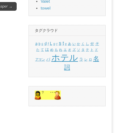
Valet
 paper →
towel
タグクラウド
s
t
L
a
d
せ
そ
b
c
f
o
r
v
あ
い
か
く
し
は
た
て
め
も
れ
エ
オ
ズ
ソ
タ
テ
ト
ド
ホテル
名
バ
ラ
アマン
レ
ロ
詞