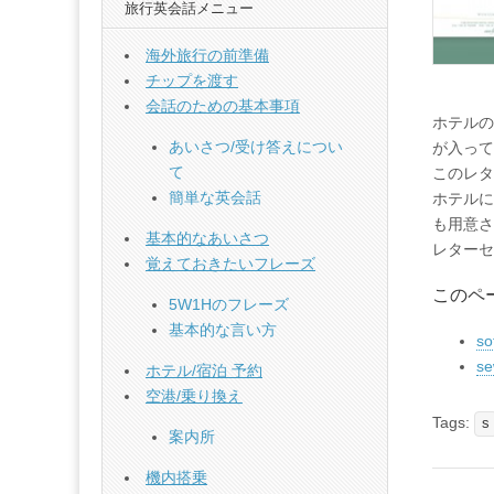
旅行英会話メニュー
海外旅行の前準備
チップを渡す
会話のための基本事項
ホテルの
あいさつ/受け答えについ
が入って
て
このレタ
簡単な英会話
ホテルに
も用意さ
基本的なあいさつ
レターセ
覚えておきたいフレーズ
このペ
5W1Hのフレーズ
基本的な言い方
so
se
ホテル/宿泊 予約
空港/乗り換え
Tags:
s
案内所
機内搭乗