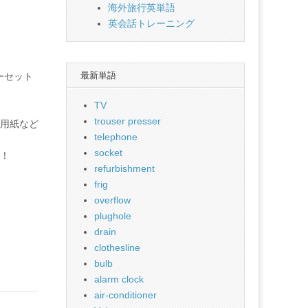
海外旅行英単語
英会話トレーニング
最新単語
ーセット
TV
trouser presser
用紙など
telephone
socket
！
refurbishment
frig
overflow
plughole
drain
clothesline
bulb
alarm clock
air-conditioner