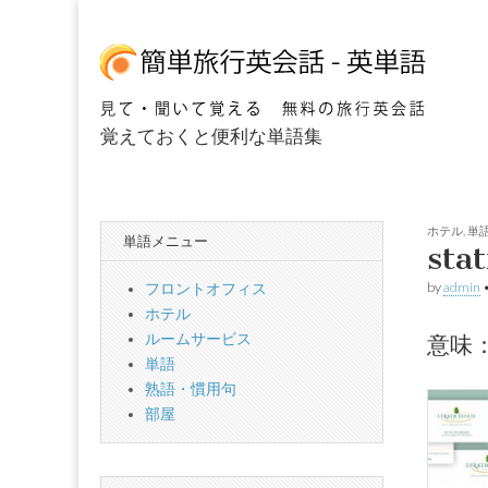
覚えておくと便利な単語集
簡単海外旅行英会
ホテル
,
単
単語メニュー
sta
by
admin
フロントオフィス
ホテル
ルームサービス
意味
単語
熟語・慣用句
部屋