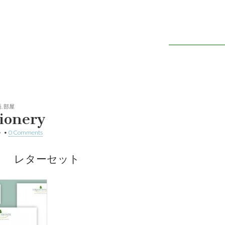
話 – 英単語
語
,
部屋
tionery
•
•
0 Comments
： レターセット