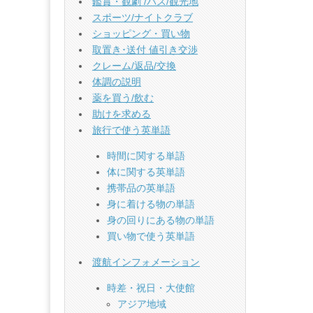
鑑賞・観劇 /バス/観光地
スポーツ/ナイトクラブ
ショッピング・買い物
取置き･送付 値引き交渉
クレーム/返品/交換
体調の説明
薬を買う/飲む
助けを求める
旅行で使う英単語
時間に関する単語
体に関する英単語
携帯品の英単語
身に着ける物の単語
身の回りにある物の単語
買い物で使う英単語
渡航インフォメーション
時差・祝日・大使館
アジア地域