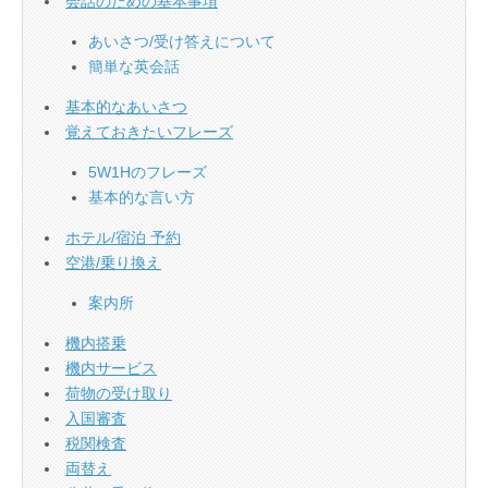
会話のための基本事項
あいさつ/受け答えについて
簡単な英会話
基本的なあいさつ
覚えておきたいフレーズ
5W1Hのフレーズ
基本的な言い方
ホテル/宿泊 予約
空港/乗り換え
案内所
機内搭乗
機内サービス
荷物の受け取り
入国審査
税関検査
両替え