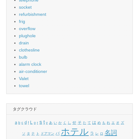
socket
refurbishment
frig
overflow
plughole
drain
clothesline
bulb
alarm clock
air-conditioner
Valet
towel
タグクラウド
s
t
L
a
d
せ
そ
は
b
c
f
o
r
v
あ
い
か
く
し
た
て
め
も
れ
エ
オ
ズ
ホテル
名詞
バ
ラ
ソ
タ
テ
ト
ドアマン
レ
ロ