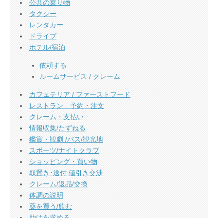
公共の乗り物
タクシー
レンタカー
ドライブ
ホテル/宿泊
依頼する
ルームサービス / クレーム
カフェテリア / ファーストフード
レストラン 予約・注文
クレーム・支払い
情報収集/たずねる
鑑賞・観劇 /バス/観光地
スポーツ/ナイトクラブ
ショッピング・買い物
取置き･送付 値引き交渉
クレーム/返品/交換
体調の説明
薬を買う/飲む
助けを求める