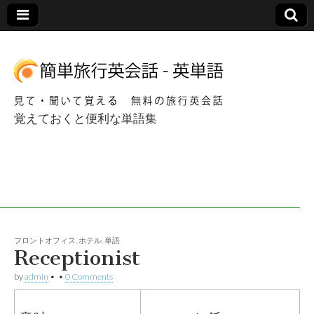
覚えておくと便利な単語集
簡単海外旅行英会
話 – 英単語
フロントオフィス
,
ホテル
,
単語
Receptionist
by
admin
•
•
0 Comments