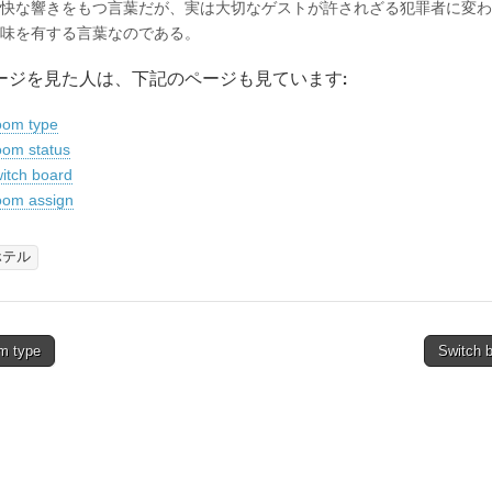
快な響きをもつ言葉だが、実は大切なゲストが許されざる犯罪者に変わ
味を有する言葉なのである。
ージを見た人は、下記のページも見ています:
om type
om status
itch board
om assign
ホテル
m type
Switch 
tion