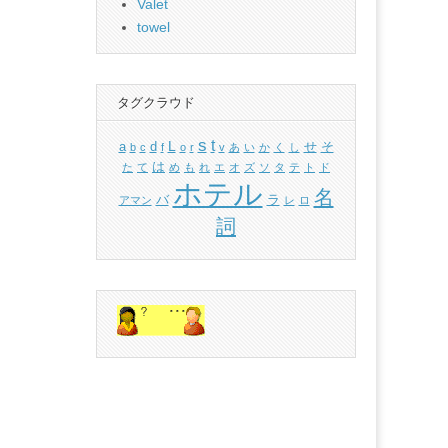
Valet
towel
タグクラウド
s
t
L
a
d
せ
そ
b
c
f
o
r
v
あ
い
か
く
し
は
た
て
め
も
れ
エ
オ
ズ
ソ
タ
テ
ト
ド
ホテル
名
バ
ラ
アマン
レ
ロ
詞