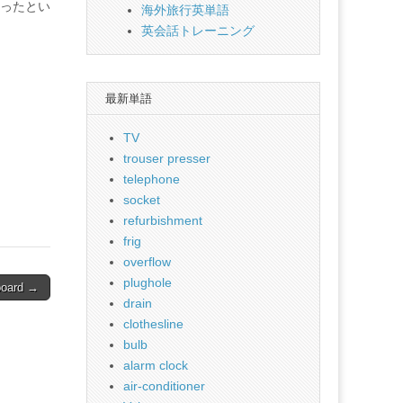
ったとい
海外旅行英単語
英会話トレーニング
最新単語
TV
trouser presser
telephone
socket
refurbishment
frig
overflow
plughole
board →
drain
clothesline
bulb
alarm clock
air-conditioner