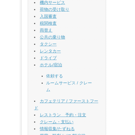
機内サービス
荷物の受け取り
入国審査
税関検査
両替え
公共の乗り物
タクシー
レンタカー
ドライブ
ホテル/宿泊
依頼する
ルームサービス / クレー
ム
カフェテリア / ファーストフー
ド
レストラン 予約・注文
クレーム・支払い
情報収集/たずねる