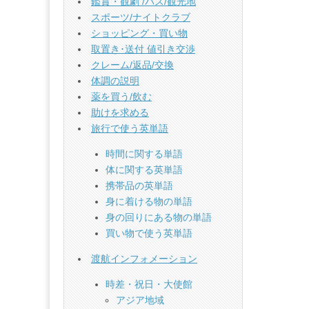
鑑賞・観劇 /バス/観光地
スポーツ/ナイトクラブ
ショッピング・買い物
取置き･送付 値引き交渉
クレーム/返品/交換
体調の説明
薬を買う/飲む
助けを求める
旅行で使う英単語
時間に関する単語
体に関する英単語
携帯品の英単語
身に着ける物の単語
身の回りにある物の単語
買い物で使う英単語
渡航インフォメーション
時差・祝日・大使館
アジア地域