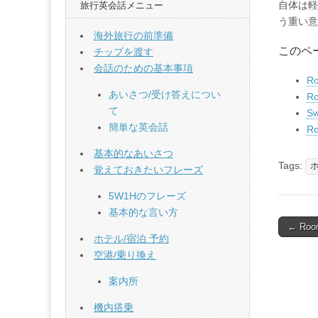
自体は軽
旅行英会話メニュー
う重い意
海外旅行の前準備
このペ
チップを渡す
会話のための基本事項
Ro
あいさつ/受け答えについ
Ro
て
Sw
簡単な英会話
Ro
基本的なあいさつ
Tags:
覚えておきたいフレーズ
5W1Hのフレーズ
基本的な言い方
Post
← Roo
ホテル/宿泊 予約
naviga
空港/乗り換え
案内所
機内搭乗