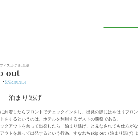
話 – 英単語
フィス
,
ホテル
,
単語
ip out
•
•
0 Comments
： 泊まり逃げ
に到着したらフロントでチェックインをし、出発の際にはやはりフロン
トをするというのは、ホテルを利用するゲストの義務である。
ックアウトを怠って出発したら「泊まり逃げ」と見なされても仕方がな
アウトを怠って出発するという行為、すなわちskip out（泊まり逃げ）